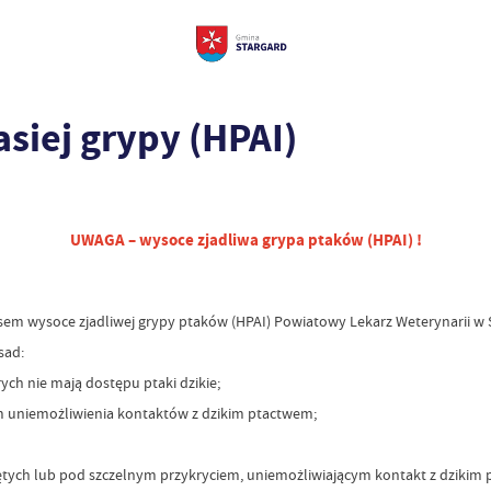
iej grypy (HPAI)
UWAGA – wysoce zjadliwa grypa ptaków (HPAI) !
sem wysoce zjadliwej grypy ptaków (HPAI) Powiatowy Lekarz Weterynarii 
sad:
ych nie mają dostępu ptaki dzikie;
m uniemożliwienia kontaktów z dzikim ptactwem;
ętych lub pod szczelnym przykryciem, uniemożliwiającym kontakt z dzikim