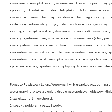
• unikanie pojenia ptaków i czyszczenia kurników wodą pochodzącą 
• po każdym kontakcie z drobiem lub ptakami dzikimi umycie rąk w
• używanie odzieży ochronnej oraz obuwia ochronnego przy czynnoś
• zaleca się osobom utrzymującym drób w chowie przyzagrodowym, 
• słomę, która będzie wykorzystywana w chowie ściółkowym należy z
• należy regularnie przeglądać wszelkie połączenia i rury (silosy p
• należy eliminować wszelkie możliwe do usunięcia nieszczelności b
• nie należy tworzyć sztucznych zbiorników wodnych na terenie gosp
• nie należy dokarmiać dzikiego ptactwa na terenie gospodarstwa (u
• jeżeli na terenie gospodarstwa znajdują się drzewa owocowe należy
Ponadto Powiatowy Lekarz Weterynarii w Stargardzie przypomina o 
weterynaryjnej o wystąpieniu u drobiu następujących objawów klini
1) zwiększonej śmiertelności;
2) spadku pobierania paszy i wody;