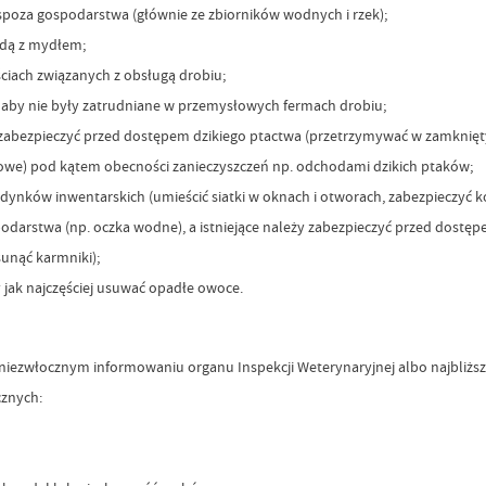
spoza gospodarstwa (głównie ze zbiorników wodnych i rzek);
odą z mydłem;
ciach związanych z obsługą drobiu;
aby nie były zatrudniane w przemysłowych fermach drobiu;
abezpieczyć przed dostępem dzikiego ptactwa (przetrzymywać w zamkniętyc
aszowe) pod kątem obecności zanieczyszczeń np. odchodami dzikich ptaków;
udynków inwentarskich (umieścić siatki w oknach i otworach, zabezpieczyć 
odarstwa (np. oczka wodne), a istniejące należy zabezpieczyć przed dostęp
sunąć karmniki);
 jak najczęściej usuwać opadłe owoce.
niezwłocznym informowaniu organu Inspekcji Weterynaryjnej albo najbliż
cznych: