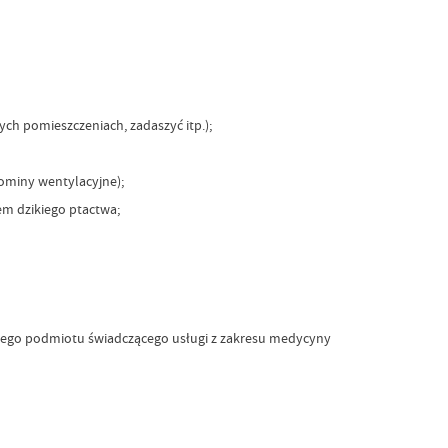
h pomieszczeniach, zadaszyć itp.);
kominy wentylacyjne);
em dzikiego ptactwa;
szego podmiotu świadczącego usługi z zakresu medycyny