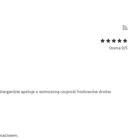
Ocena 0/5
w Stargardzie apeluje o wzmożoną czujność hodowców drobiu
 ptactwem;