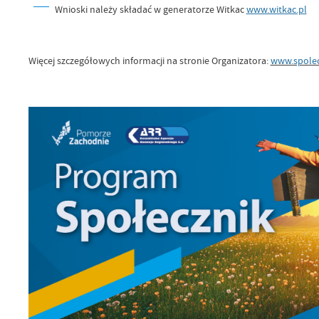
Wnioski należy składać w generatorze Witkac
www.witkac.pl
Więcej szczegółowych informacji na stronie Organizatora:
www.spolec