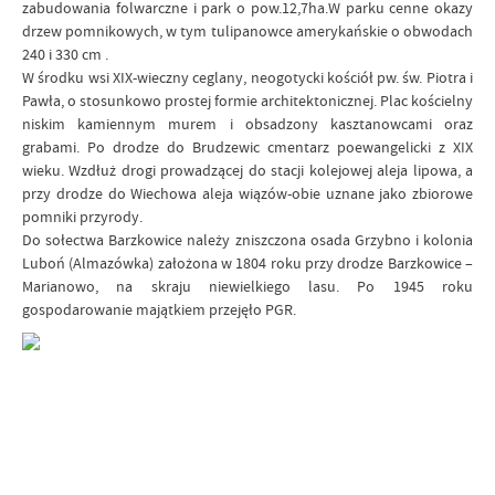
zabudowania folwarczne i park o pow.12,7ha.W parku cenne okazy
drzew pomnikowych, w tym tulipanowce amerykańskie o obwodach
240 i 330 cm .
W środku wsi XIX-wieczny ceglany, neogotycki kościół pw. św. Piotra i
Pawła, o stosunkowo prostej formie architektonicznej. Plac kościelny
niskim kamiennym murem i obsadzony kasztanowcami oraz
grabami. Po drodze do Brudzewic cmentarz poewangelicki z XIX
wieku. Wzdłuż drogi prowadzącej do stacji kolejowej aleja lipowa, a
przy drodze do Wiechowa aleja wiązów-obie uznane jako zbiorowe
pomniki przyrody.
Do sołectwa Barzkowice należy zniszczona osada Grzybno i kolonia
Luboń (Almazówka) założona w 1804 roku przy drodze Barzkowice –
Marianowo, na skraju niewielkiego lasu. Po 1945 roku
gospodarowanie majątkiem przejęło PGR.