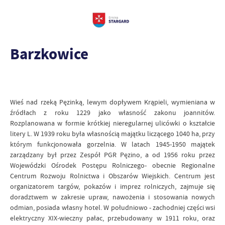
Barzkowice
Wieś nad rzeką Pęzinką, lewym dopływem Krąpieli, wymieniana w
źródłach z roku 1229 jako własność zakonu joannitów.
Rozplanowana w formie krótkiej nieregularnej ulicówki o kształcie
litery L. W 1939 roku była własnością majątku liczącego 1040 ha, przy
którym funkcjonowała gorzelnia. W latach 1945-1950 majątek
zarządzany był przez Zespół PGR Pęzino, a od 1956 roku przez
Wojewódzki Ośrodek Postępu Rolniczego- obecnie Regionalne
Centrum Rozwoju Rolnictwa i Obszarów Wiejskich. Centrum jest
organizatorem targów, pokazów i imprez rolniczych, zajmuje się
doradztwem w zakresie upraw, nawożenia i stosowania nowych
odmian, posiada własny hotel. W południowo - zachodniej części wsi
elektryczny XIX-wieczny pałac, przebudowany w 1911 roku, oraz