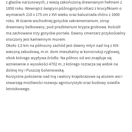
z głazów narzutowych, z wieżą zakończoną drewnianym hełmem z
1850 roku. Wewnątrz świątyni późnogotycki ołtarz z krucyfiksem o
wymiarach 210 x 175 cm z XVI wieku oraz balustrada chóru z 1600
roku. W ścianie wschodniej gotyckie sakramentarium, strop
drewniany belkowany, pod prezbiterium krypta grobowa. Kościół
ma zachowane trzy gotyckie portale. Dawny cmentarz przykościelny
otoczony jest kamiennym murem.
Około 1,5 km na północny zachód jest dawny młyn nad Iną z XIX-
wieczną zabudową, m.in. dom mieszkalny w konstrukcji ryglowej,
obok którego wypływa źródło. Na północ od wsi znajduje się
wzniesienie o wysokości 4702 m, z którego roztacza się widok na
dolinę Iny i Puszczę Goleniowską.
Korzystne położenie nad Iną i walory krajobrazowe są atutem wsi i
stwarzają możliwości rozwoju agroturystyki oraz budowy osiedla
letniskowego.