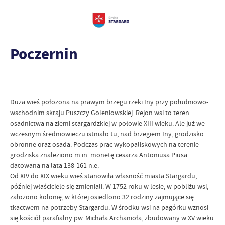
Poczernin
Duża wieś położona na prawym brzegu rzeki Iny przy południowo-
wschodnim skraju Puszczy Goleniowskiej. Rejon wsi to teren
osadnictwa na ziemi stargardzkiej w połowie XIII wieku. Ale już we
wczesnym średniowieczu istniało tu, nad brzegiem Iny, grodzisko
obronne oraz osada. Podczas prac wykopaliskowych na terenie
grodziska znaleziono m.in. monetę cesarza Antoniusa Piusa
datowaną na lata 138-161 n.e.
Od XIV do XIX wieku wieś stanowiła własność miasta Stargardu,
później właściciele się zmieniali. W 1752 roku w lesie, w pobliżu wsi,
założono kolonię, w której osiedlono 32 rodziny zajmujące się
tkactwem na potrzeby Stargardu. W środku wsi na pagórku wznosi
się kościół parafialny pw. Michała Archanioła, zbudowany w XV wieku