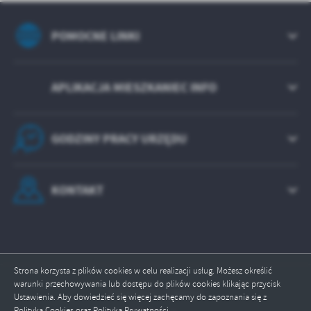
POMOCNE LINKI
APLIKACJA MIESZKANIEC INFO
GODZINY PRACY URZĘDU
KONTAKT
Strona korzysta z plików cookies w celu realizacji usług. Możesz określić
warunki przechowywania lub dostępu do plików cookies klikając przycisk
Odwiedzin: 1363763
Ustawienia. Aby dowiedzieć się więcej zachęcamy do zapoznania się z
Polityką Cookies oraz Polityką Prywatności.