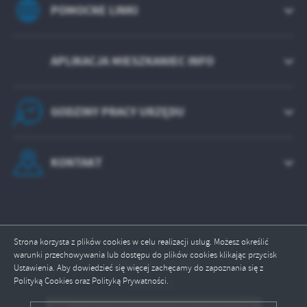
POMOCNE LINKI
APLIKACJA MIESZKANIEC INFO
GODZINY PRACY URZĘDU
KONTAKT
Strona korzysta z plików cookies w celu realizacji usług. Możesz określić
warunki przechowywania lub dostępu do plików cookies klikając przycisk
Odwiedzin: 1364026
Ustawienia. Aby dowiedzieć się więcej zachęcamy do zapoznania się z
Polityką Cookies oraz Polityką Prywatności.
Online: 3