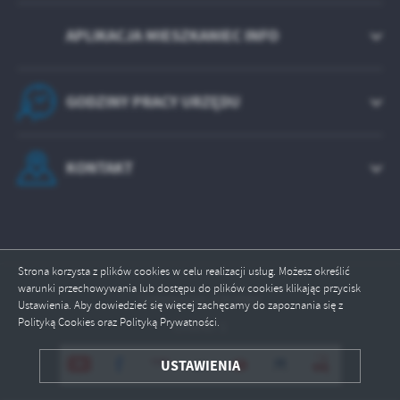
APLIKACJA MIESZKANIEC INFO
GODZINY PRACY URZĘDU
KONTAKT
Strona korzysta z plików cookies w celu realizacji usług. Możesz określić
warunki przechowywania lub dostępu do plików cookies klikając przycisk
Odwiedzin: 1363944
Ustawienia. Aby dowiedzieć się więcej zachęcamy do zapoznania się z
Polityką Cookies oraz Polityką Prywatności.
Online: 1
ZAPISZ WYBRANE
USTAWIENIA
ODRZUĆ WSZYSTKIE