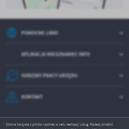
POMOCNE LINKI
APLIKACJA MIESZKANIEC INFO
GODZINY PRACY URZĘDU
KONTAKT
Strona korzysta z plików cookies w celu realizacji usług. Możesz określić