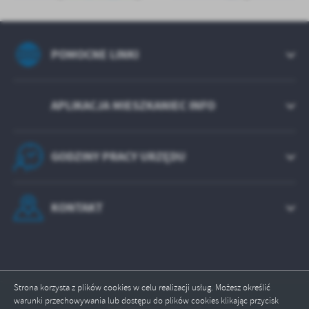
POMOCNE LINKI
APLIKACJA MIESZKANIEC INFO
GODZINY PRACY URZĘDU
KONTAKT
Strona korzysta z plików cookies w celu realizacji usług. Możesz określić
warunki przechowywania lub dostępu do plików cookies klikając przycisk