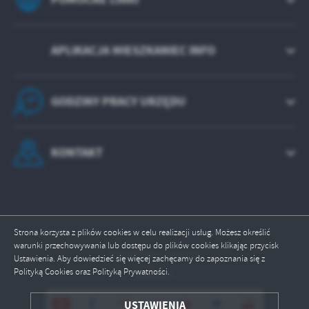
APLIKACJA MIESZKANIEC INFO
GODZINY PRACY URZĘDU
KONTAKT
Strona korzysta z plików cookies w celu realizacji usług. Możesz określić
warunki przechowywania lub dostępu do plików cookies klikając przycisk
Odwiedzin: 1363721
Ustawienia. Aby dowiedzieć się więcej zachęcamy do zapoznania się z
Polityką Cookies oraz Polityką Prywatności.
ZAPISZ WYBRANE
Online: 1
USTAWIENIA