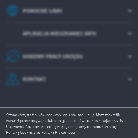
POMOCNE LINKI
APLIKACJA MIESZKANIEC INFO
GODZINY PRACY URZĘDU
KONTAKT
Strona korzysta z plików cookies w celu realizacji usług. Możesz określić
warunki przechowywania lub dostępu do plików cookies klikając przycisk
Odwiedzin: 1363563
Ustawienia. Aby dowiedzieć się więcej zachęcamy do zapoznania się z
Polityką Cookies oraz Polityką Prywatności.
Online: 2